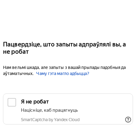
Пацвердзіце, што запыты адпраўлялі вы, а
не робат
Нам вельмі шкада, але запыты з вашай прылады падобныя да
аўтаматычных.
Чаму гэта магло адбыцца?
Я не робат
Націсніце, каб працягнуць
SmartCaptcha by Yandex Cloud