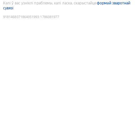
Калі ў вас узніклі праблемы, калі ласка, скарыстайце
формай зваротнай
сувязі
9181468071864051993
:
1786081977