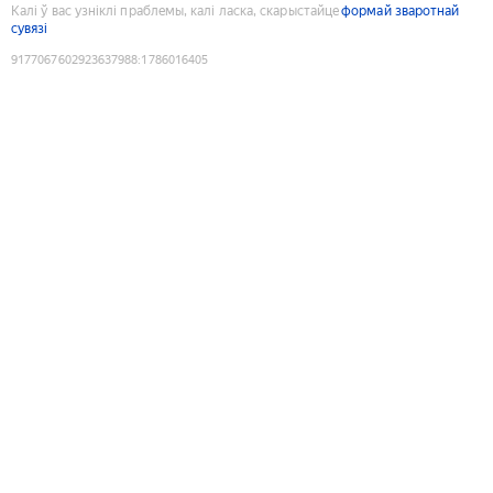
Калі ў вас узніклі праблемы, калі ласка, скарыстайце
формай зваротнай
сувязі
9177067602923637988
:
1786016405