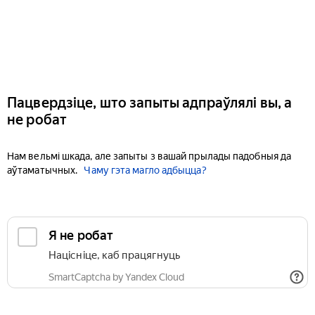
Пацвердзіце, што запыты адпраўлялі вы, а
не робат
Нам вельмі шкада, але запыты з вашай прылады падобныя да
аўтаматычных.
Чаму гэта магло адбыцца?
Я не робат
Націсніце, каб працягнуць
SmartCaptcha by Yandex Cloud