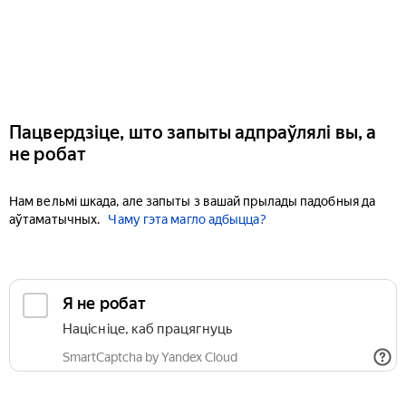
Пацвердзіце, што запыты адпраўлялі вы, а
не робат
Нам вельмі шкада, але запыты з вашай прылады падобныя да
аўтаматычных.
Чаму гэта магло адбыцца?
Я не робат
Націсніце, каб працягнуць
SmartCaptcha by Yandex Cloud