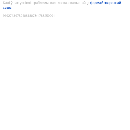
Калі ў вас узніклі праблемы, калі ласка, скарыстайце
формай зваротнай
сувязі
9192743973240618073
:
1786250001