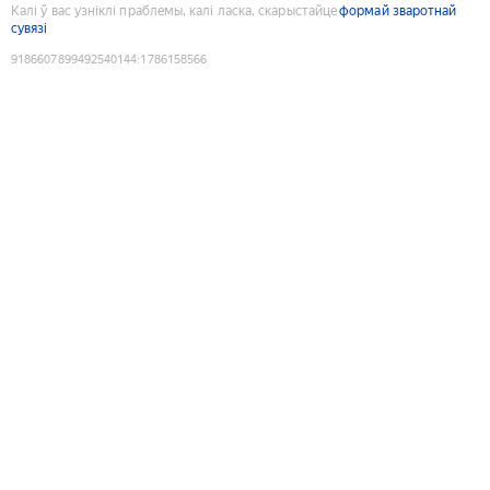
Калі ў вас узніклі праблемы, калі ласка, скарыстайце
формай зваротнай
сувязі
9186607899492540144
:
1786158566