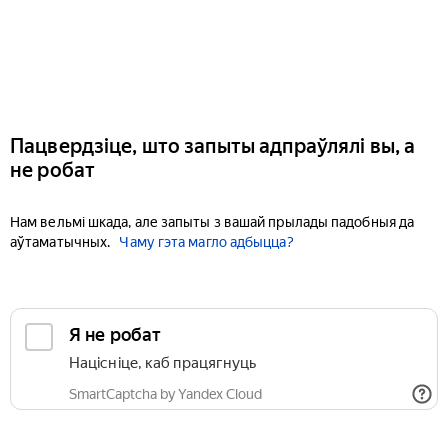
Пацвердзіце, што запыты адпраўлялі вы, а
не робат
Нам вельмі шкада, але запыты з вашай прылады падобныя да
аўтаматычных.
Чаму гэта магло адбыцца?
Я не робат
Націсніце, каб працягнуць
SmartCaptcha by Yandex Cloud