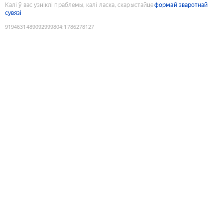
Калі ў вас узніклі праблемы, калі ласка, скарыстайце
формай зваротнай
сувязі
9194631489092999804
:
1786278127