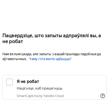
Пацвердзіце, што запыты адпраўлялі вы, а
не робат
Нам вельмі шкада, але запыты з вашай прылады падобныя да
аўтаматычных.
Чаму гэта магло адбыцца?
Я не робат
Націсніце, каб працягнуць
SmartCaptcha by Yandex Cloud