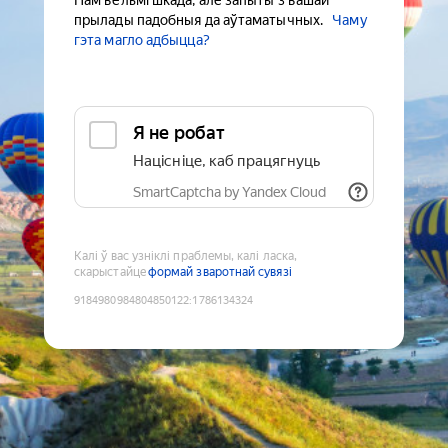
Нам вельмі шкада, але запыты з вашай
прылады падобныя да аўтаматычных.
Чаму
гэта магло адбыцца?
Я не робат
Націсніце, каб працягнуць
SmartCaptcha by Yandex Cloud
Калі ў вас узніклі праблемы, калі ласка,
скарыстайце
формай зваротнай сувязі
9184980984804850122
:
1786134324