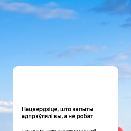
Пацвердзіце, што запыты
адпраўлялі вы, а не робат