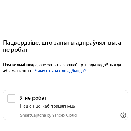
Пацвердзіце, што запыты адпраўлялі вы, а
не робат
Нам вельмі шкада, але запыты з вашай прылады падобныя да
аўтаматычных.
Чаму гэта магло адбыцца?
Я не робат
Націсніце, каб працягнуць
SmartCaptcha by Yandex Cloud