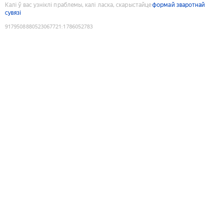
Калі ў вас узніклі праблемы, калі ласка, скарыстайце
формай зваротнай
сувязі
9179508880523067721
:
1786052783