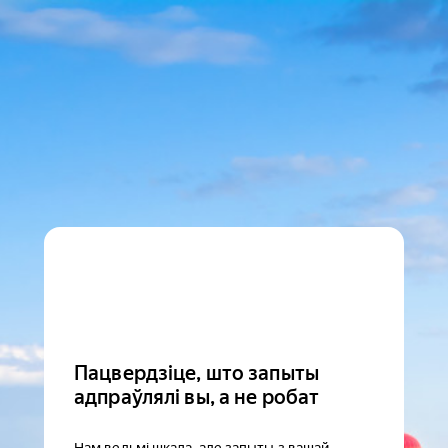
Пацвердзіце, што запыты
адпраўлялі вы, а не робат