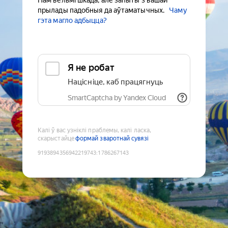
Нам вельмі шкада, але запыты з вашай
прылады падобныя да аўтаматычных.
Чаму
гэта магло адбыцца?
Я не робат
Націсніце, каб працягнуць
SmartCaptcha by Yandex Cloud
Калі ў вас узніклі праблемы, калі ласка,
скарыстайце
формай зваротнай сувязі
9193894356942219743
:
1786267143