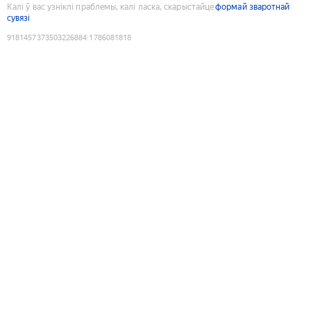
Калі ў вас узніклі праблемы, калі ласка, скарыстайце
формай зваротнай
сувязі
9181457373503226884
:
1786081818