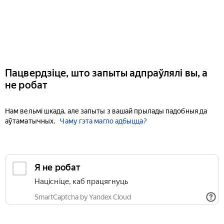
Пацвердзіце, што запыты адпраўлялі вы, а
не робат
Нам вельмі шкада, але запыты з вашай прылады падобныя да
аўтаматычных.
Чаму гэта магло адбыцца?
Я не робат
Націсніце, каб працягнуць
SmartCaptcha by Yandex Cloud