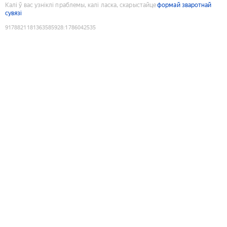
Калі ў вас узніклі праблемы, калі ласка, скарыстайце
формай зваротнай
сувязі
9178821181363585928
:
1786042535