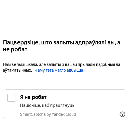
Пацвердзіце, што запыты адпраўлялі вы, а
не робат
Нам вельмі шкада, але запыты з вашай прылады падобныя да
аўтаматычных.
Чаму гэта магло адбыцца?
Я не робат
Націсніце, каб працягнуць
SmartCaptcha by Yandex Cloud