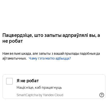
Пацвердзіце, што запыты адпраўлялі вы, а
не робат
Нам вельмі шкада, але запыты з вашай прылады падобныя да
аўтаматычных.
Чаму гэта магло адбыцца?
Я не робат
Націсніце, каб працягнуць
SmartCaptcha by Yandex Cloud