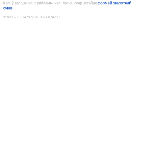
Калі ў вас узніклі праблемы, калі ласка, скарыстайце
формай зваротнай
сувязі
9180952163747922616
:
1786074289