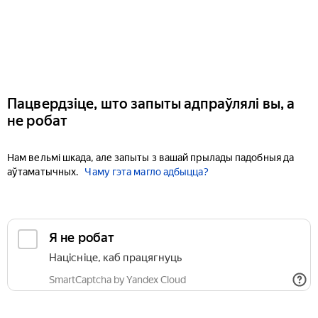
Пацвердзіце, што запыты адпраўлялі вы, а
не робат
Нам вельмі шкада, але запыты з вашай прылады падобныя да
аўтаматычных.
Чаму гэта магло адбыцца?
Я не робат
Націсніце, каб працягнуць
SmartCaptcha by Yandex Cloud