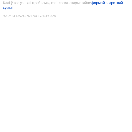
Калі ў вас узніклі праблемы, калі ласка, скарыстайце
формай зваротнай
сувязі
9202161135242763994
:
1786390328