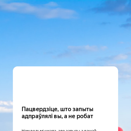
Пацвердзіце, што запыты
адпраўлялі вы, а не робат