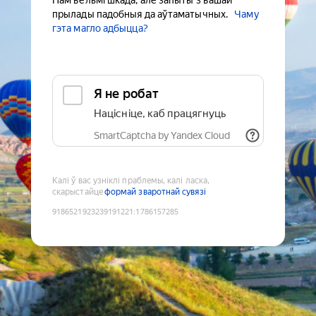
Нам вельмі шкада, але запыты з вашай
прылады падобныя да аўтаматычных.
Чаму
гэта магло адбыцца?
Я не робат
Націсніце, каб працягнуць
SmartCaptcha by Yandex Cloud
Калі ў вас узніклі праблемы, калі ласка,
скарыстайце
формай зваротнай сувязі
9186521923239191221
:
1786157285