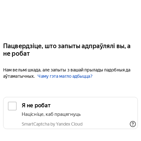
Пацвердзіце, што запыты адпраўлялі вы, а
не робат
Нам вельмі шкада, але запыты з вашай прылады падобныя да
аўтаматычных.
Чаму гэта магло адбыцца?
Я не робат
Націсніце, каб працягнуць
SmartCaptcha by Yandex Cloud