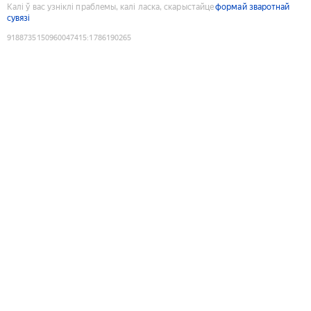
Калі ў вас узніклі праблемы, калі ласка, скарыстайце
формай зваротнай
сувязі
9188735150960047415
:
1786190265