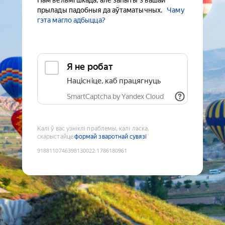
Нам вельмі шкада, але запыты з вашай
прылады падобныя да аўтаматычных.
Чаму
гэта магло адбыцца?
Я не робат
Націсніце, каб працягнуць
SmartCaptcha by Yandex Cloud
Калі ў вас узніклі праблемы, калі ласка,
скарыстайце
формай зваротнай сувязі
9188110746398130022
:
1786180961