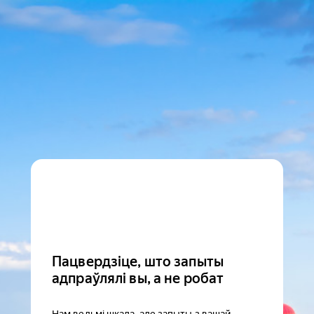
Пацвердзіце, што запыты
адпраўлялі вы, а не робат