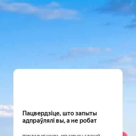
Пацвердзіце, што запыты
адпраўлялі вы, а не робат