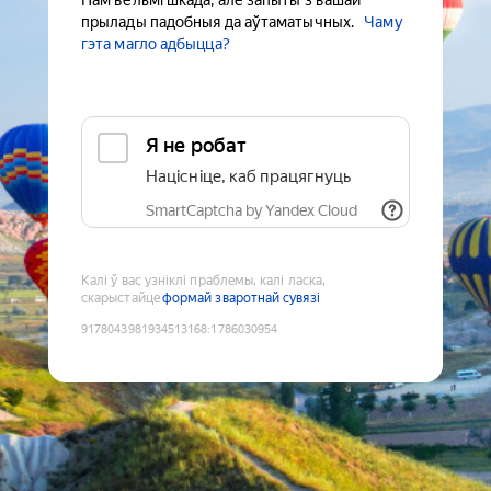
Нам вельмі шкада, але запыты з вашай
прылады падобныя да аўтаматычных.
Чаму
гэта магло адбыцца?
Я не робат
Націсніце, каб працягнуць
SmartCaptcha by Yandex Cloud
Калі ў вас узніклі праблемы, калі ласка,
скарыстайце
формай зваротнай сувязі
9178043981934513168
:
1786030954