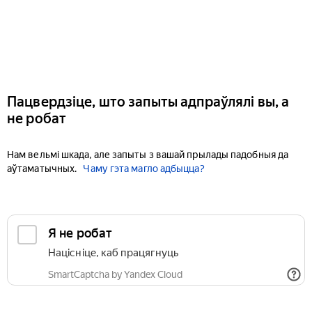
Пацвердзіце, што запыты адпраўлялі вы, а
не робат
Нам вельмі шкада, але запыты з вашай прылады падобныя да
аўтаматычных.
Чаму гэта магло адбыцца?
Я не робат
Націсніце, каб працягнуць
SmartCaptcha by Yandex Cloud