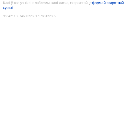
Калі ў вас узніклі праблемы, калі ласка, скарыстайце
формай зваротнай
сувязі
9184211357469022651
:
1786122855