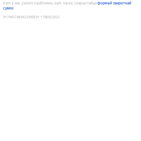
Калі ў вас узніклі праблемы, калі ласка, скарыстайце
формай зваротнай
сувязі
9179457883422395631
:
1786052023