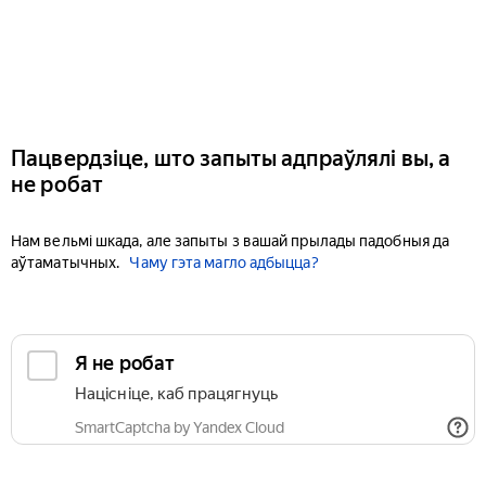
Пацвердзіце, што запыты адпраўлялі вы, а
не робат
Нам вельмі шкада, але запыты з вашай прылады падобныя да
аўтаматычных.
Чаму гэта магло адбыцца?
Я не робат
Націсніце, каб працягнуць
SmartCaptcha by Yandex Cloud