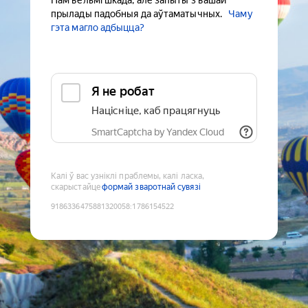
Нам вельмі шкада, але запыты з вашай
прылады падобныя да аўтаматычных.
Чаму
гэта магло адбыцца?
Я не робат
Націсніце, каб працягнуць
SmartCaptcha by Yandex Cloud
Калі ў вас узніклі праблемы, калі ласка,
скарыстайце
формай зваротнай сувязі
9186336475881320058
:
1786154522