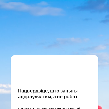
Пацвердзіце, што запыты
адпраўлялі вы, а не робат