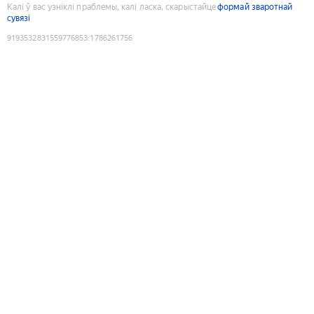
Калі ў вас узніклі праблемы, калі ласка, скарыстайце
формай зваротнай
сувязі
9193532831559776853
:
1786261756