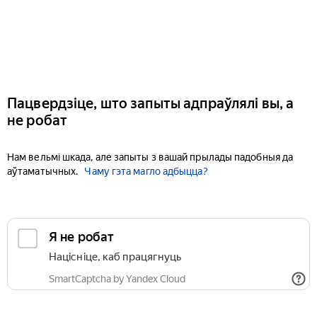
Пацвердзіце, што запыты адпраўлялі вы, а
не робат
Нам вельмі шкада, але запыты з вашай прылады падобныя да
аўтаматычных.
Чаму гэта магло адбыцца?
Я не робат
Націсніце, каб працягнуць
SmartCaptcha by Yandex Cloud