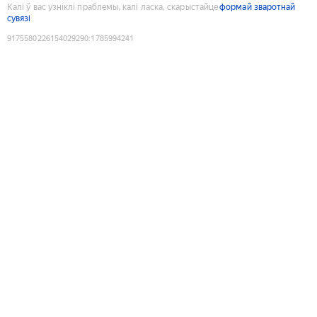
Калі ў вас узніклі праблемы, калі ласка, скарыстайце
формай зваротнай
сувязі
9175580226154029290
:
1785994241