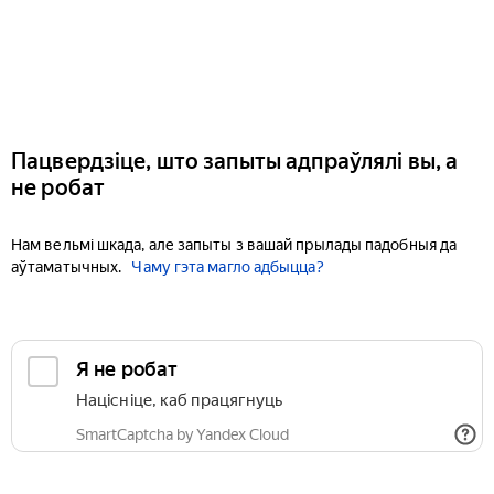
Пацвердзіце, што запыты адпраўлялі вы, а
не робат
Нам вельмі шкада, але запыты з вашай прылады падобныя да
аўтаматычных.
Чаму гэта магло адбыцца?
Я не робат
Націсніце, каб працягнуць
SmartCaptcha by Yandex Cloud