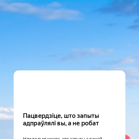
Пацвердзіце, што запыты
адпраўлялі вы, а не робат