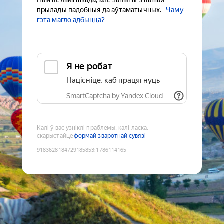
Нам вельмі шкада, але запыты з вашай
прылады падобныя да аўтаматычных.
Чаму
гэта магло адбыцца?
Я не робат
Націсніце, каб працягнуць
SmartCaptcha by Yandex Cloud
Калі ў вас узніклі праблемы, калі ласка,
скарыстайце
формай зваротнай сувязі
9183628184729185853
:
1786114165