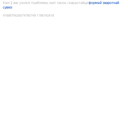
Калі ў вас узніклі праблемы, калі ласка, скарыстайце
формай зваротнай
сувязі
9188879626074780749
:
1786192418