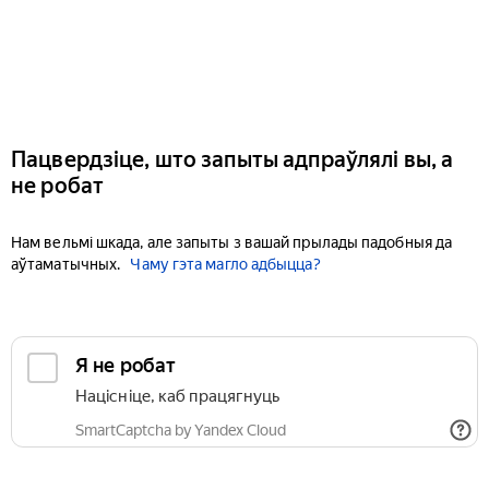
Пацвердзіце, што запыты адпраўлялі вы, а
не робат
Нам вельмі шкада, але запыты з вашай прылады падобныя да
аўтаматычных.
Чаму гэта магло адбыцца?
Я не робат
Націсніце, каб працягнуць
SmartCaptcha by Yandex Cloud