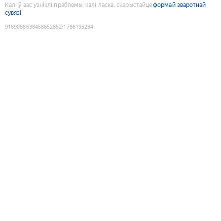
Калі ў вас узніклі праблемы, калі ласка, скарыстайце
формай зваротнай
сувязі
9189068638458652852
:
1786195234