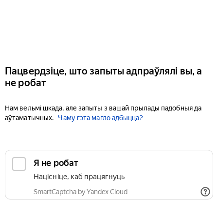
Пацвердзіце, што запыты адпраўлялі вы, а
не робат
Нам вельмі шкада, але запыты з вашай прылады падобныя да
аўтаматычных.
Чаму гэта магло адбыцца?
Я не робат
Націсніце, каб працягнуць
SmartCaptcha by Yandex Cloud