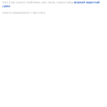
Калі ў вас узніклі праблемы, калі ласка, скарыстайце
формай зваротнай
сувязі
9184141495664558197
:
1786121814