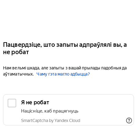
Пацвердзіце, што запыты адпраўлялі вы, а
не робат
Нам вельмі шкада, але запыты з вашай прылады падобныя да
аўтаматычных.
Чаму гэта магло адбыцца?
Я не робат
Націсніце, каб працягнуць
SmartCaptcha by Yandex Cloud