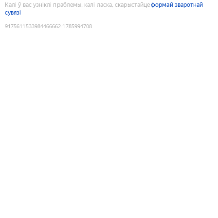
Калі ў вас узніклі праблемы, калі ласка, скарыстайце
формай зваротнай
сувязі
9175611533984466662
:
1785994708