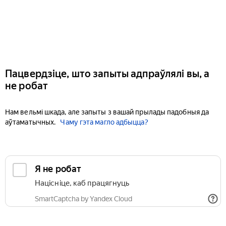
Пацвердзіце, што запыты адпраўлялі вы, а
не робат
Нам вельмі шкада, але запыты з вашай прылады падобныя да
аўтаматычных.
Чаму гэта магло адбыцца?
Я не робат
Націсніце, каб працягнуць
SmartCaptcha by Yandex Cloud