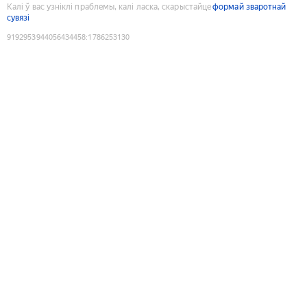
Калі ў вас узніклі праблемы, калі ласка, скарыстайце
формай зваротнай
сувязі
9192953944056434458
:
1786253130