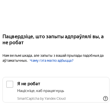
Пацвердзіце, што запыты адпраўлялі вы, а
не робат
Нам вельмі шкада, але запыты з вашай прылады падобныя да
аўтаматычных.
Чаму гэта магло адбыцца?
Я не робат
Націсніце, каб працягнуць
SmartCaptcha by Yandex Cloud