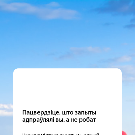
Пацвердзіце, што запыты
адпраўлялі вы, а не робат