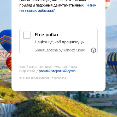
Нам вельмі шкада, але запыты з вашай
прылады падобныя да аўтаматычных.
Чаму
гэта магло адбыцца?
Я не робат
Націсніце, каб працягнуць
SmartCaptcha by Yandex Cloud
Калі ў вас узніклі праблемы, калі ласка,
скарыстайце
формай зваротнай сувязі
9181901286493049089
:
1786088432