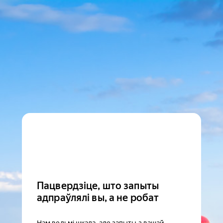
Пацвердзіце, што запыты
адпраўлялі вы, а не робат