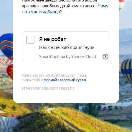
Нам вельмі шкада, але запыты з вашай
прылады падобныя да аўтаматычных.
Чаму
гэта магло адбыцца?
Я не робат
Націсніце, каб працягнуць
SmartCaptcha by Yandex Cloud
Калі ў вас узніклі праблемы, калі ласка,
скарыстайце
формай зваротнай сувязі
9174853555134935353
:
1785983413