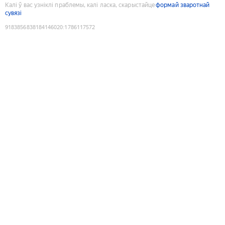
Калі ў вас узніклі праблемы, калі ласка, скарыстайце
формай зваротнай
сувязі
9183856838184146020
:
1786117572