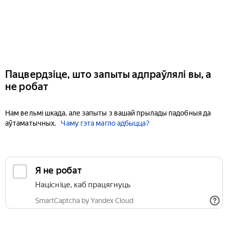
Пацвердзіце, што запыты адпраўлялі вы, а
не робат
Нам вельмі шкада, але запыты з вашай прылады падобныя да
аўтаматычных.
Чаму гэта магло адбыцца?
Я не робат
Націсніце, каб працягнуць
SmartCaptcha by Yandex Cloud