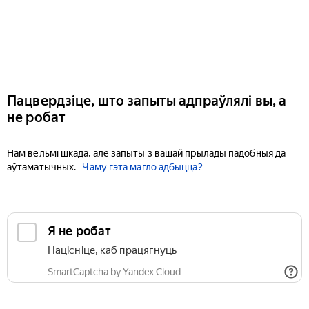
Пацвердзіце, што запыты адпраўлялі вы, а
не робат
Нам вельмі шкада, але запыты з вашай прылады падобныя да
аўтаматычных.
Чаму гэта магло адбыцца?
Я не робат
Націсніце, каб працягнуць
SmartCaptcha by Yandex Cloud