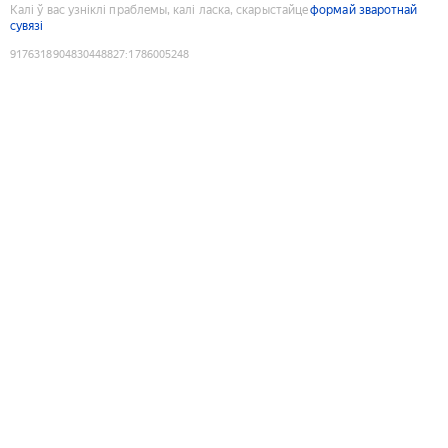
Калі ў вас узніклі праблемы, калі ласка, скарыстайце
формай зваротнай
сувязі
9176318904830448827
:
1786005248