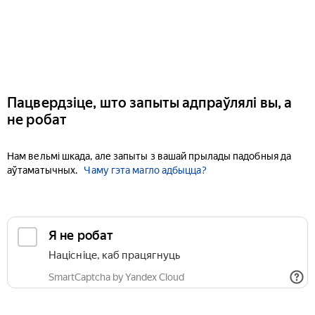
Пацвердзіце, што запыты адпраўлялі вы, а
не робат
Нам вельмі шкада, але запыты з вашай прылады падобныя да
аўтаматычных.
Чаму гэта магло адбыцца?
Я не робат
Націсніце, каб працягнуць
SmartCaptcha by Yandex Cloud