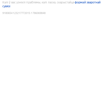
Калі ў вас узніклі праблемы, калі ласка, скарыстайце
формай зваротнай
сувязі
9180654123217772015
:
1786069848