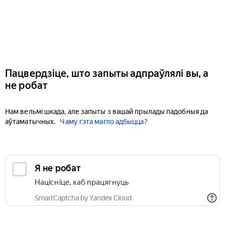
Пацвердзіце, што запыты адпраўлялі вы, а
не робат
Нам вельмі шкада, але запыты з вашай прылады падобныя да
аўтаматычных.
Чаму гэта магло адбыцца?
Я не робат
Націсніце, каб працягнуць
SmartCaptcha by Yandex Cloud