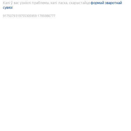
Калі ў вас узніклі праблемы, калі ласка, скарыстайце
формай зваротнай
сувязі
9175079319755305959
:
1785986777