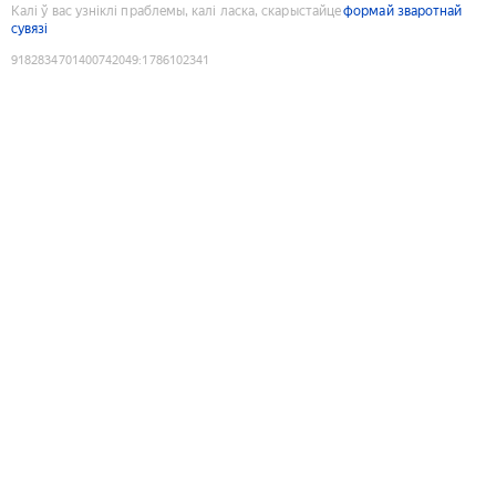
Калі ў вас узніклі праблемы, калі ласка, скарыстайце
формай зваротнай
сувязі
9182834701400742049
:
1786102341