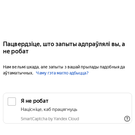
Пацвердзіце, што запыты адпраўлялі вы, а
не робат
Нам вельмі шкада, але запыты з вашай прылады падобныя да
аўтаматычных.
Чаму гэта магло адбыцца?
Я не робат
Націсніце, каб працягнуць
SmartCaptcha by Yandex Cloud