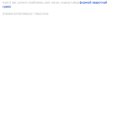
Калі ў вас узніклі праблемы, калі ласка, скарыстайце
формай зваротнай
сувязі
9190840347567999243
:
1786221635