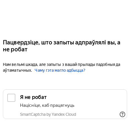
Пацвердзіце, што запыты адпраўлялі вы, а
не робат
Нам вельмі шкада, але запыты з вашай прылады падобныя да
аўтаматычных.
Чаму гэта магло адбыцца?
Я не робат
Націсніце, каб працягнуць
SmartCaptcha by Yandex Cloud