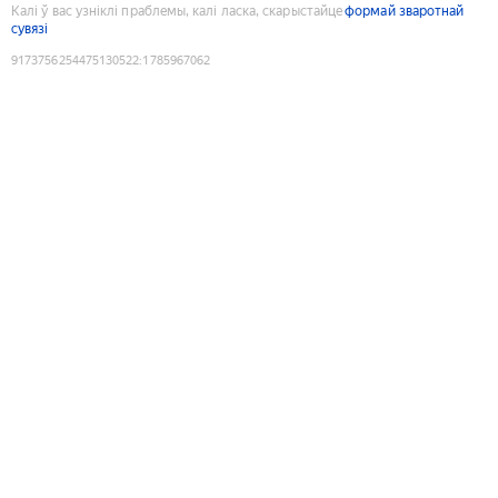
Калі ў вас узніклі праблемы, калі ласка, скарыстайце
формай зваротнай
сувязі
9173756254475130522
:
1785967062