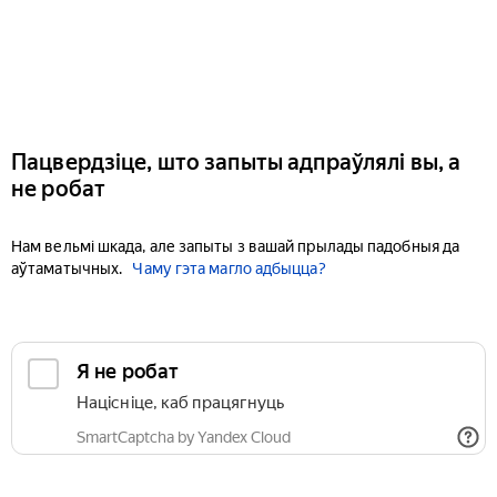
Пацвердзіце, што запыты адпраўлялі вы, а
не робат
Нам вельмі шкада, але запыты з вашай прылады падобныя да
аўтаматычных.
Чаму гэта магло адбыцца?
Я не робат
Націсніце, каб працягнуць
SmartCaptcha by Yandex Cloud