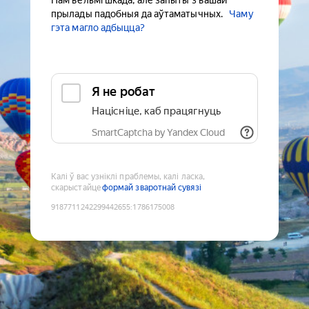
Нам вельмі шкада, але запыты з вашай
прылады падобныя да аўтаматычных.
Чаму
гэта магло адбыцца?
Я не робат
Націсніце, каб працягнуць
SmartCaptcha by Yandex Cloud
Калі ў вас узніклі праблемы, калі ласка,
скарыстайце
формай зваротнай сувязі
9187711242299442655
:
1786175008