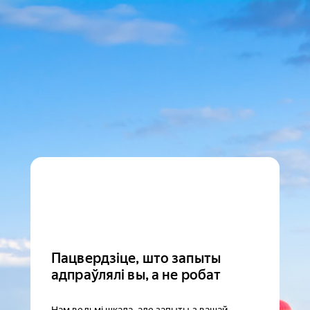
Пацвердзіце, што запыты
адпраўлялі вы, а не робат