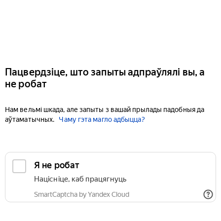
Пацвердзіце, што запыты адпраўлялі вы, а
не робат
Нам вельмі шкада, але запыты з вашай прылады падобныя да
аўтаматычных.
Чаму гэта магло адбыцца?
Я не робат
Націсніце, каб працягнуць
SmartCaptcha by Yandex Cloud