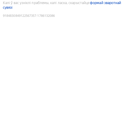
Калі ў вас узніклі праблемы, калі ласка, скарыстайце
формай зваротнай
сувязі
9184830849122567357
:
1786132086