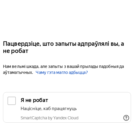
Пацвердзіце, што запыты адпраўлялі вы, а
не робат
Нам вельмі шкада, але запыты з вашай прылады падобныя да
аўтаматычных.
Чаму гэта магло адбыцца?
Я не робат
Націсніце, каб працягнуць
SmartCaptcha by Yandex Cloud