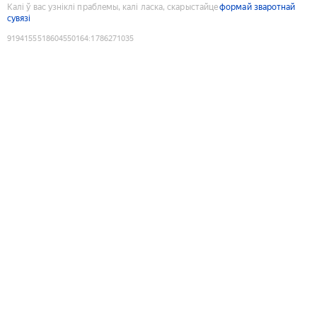
Калі ў вас узніклі праблемы, калі ласка, скарыстайце
формай зваротнай
сувязі
9194155518604550164
:
1786271035