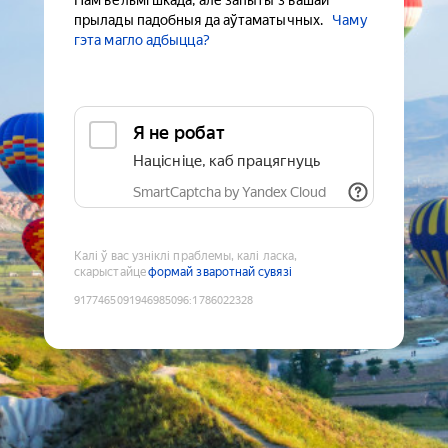
Нам вельмі шкада, але запыты з вашай
прылады падобныя да аўтаматычных.
Чаму
гэта магло адбыцца?
Я не робат
Націсніце, каб працягнуць
SmartCaptcha by Yandex Cloud
Калі ў вас узніклі праблемы, калі ласка,
скарыстайце
формай зваротнай сувязі
9177465091946985096
:
1786022328