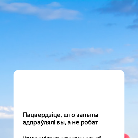
Пацвердзіце, што запыты
адпраўлялі вы, а не робат