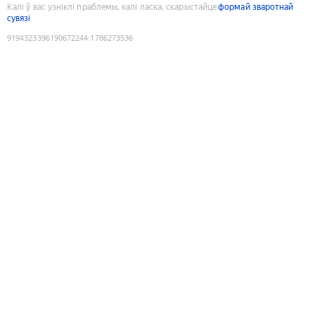
Калі ў вас узніклі праблемы, калі ласка, скарыстайце
формай зваротнай
сувязі
9194323396190672244
:
1786273536