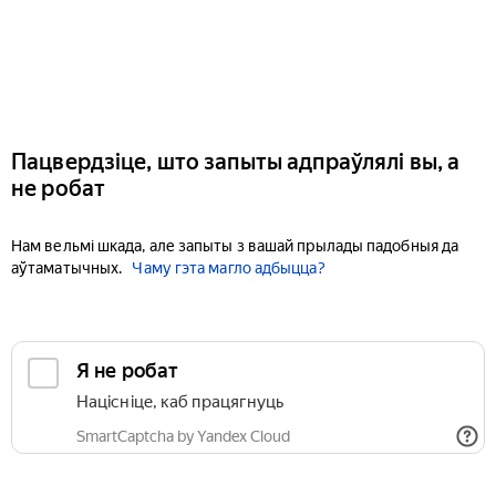
Пацвердзіце, што запыты адпраўлялі вы, а
не робат
Нам вельмі шкада, але запыты з вашай прылады падобныя да
аўтаматычных.
Чаму гэта магло адбыцца?
Я не робат
Націсніце, каб працягнуць
SmartCaptcha by Yandex Cloud