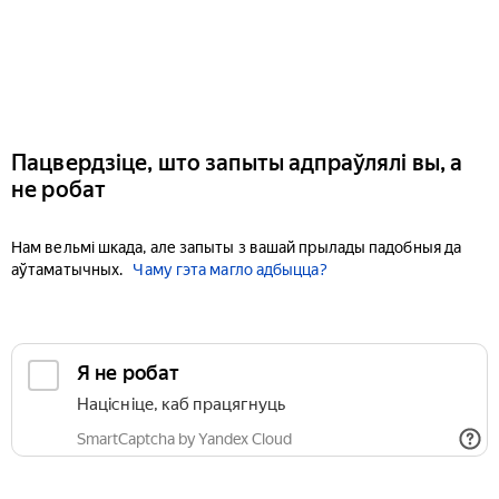
Пацвердзіце, што запыты адпраўлялі вы, а
не робат
Нам вельмі шкада, але запыты з вашай прылады падобныя да
аўтаматычных.
Чаму гэта магло адбыцца?
Я не робат
Націсніце, каб працягнуць
SmartCaptcha by Yandex Cloud