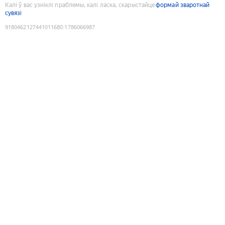
Калі ў вас узніклі праблемы, калі ласка, скарыстайце
формай зваротнай
сувязі
9180462127441011680
:
1786066987