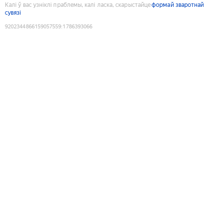
Калі ў вас узніклі праблемы, калі ласка, скарыстайце
формай зваротнай
сувязі
9202344866159057559
:
1786393066