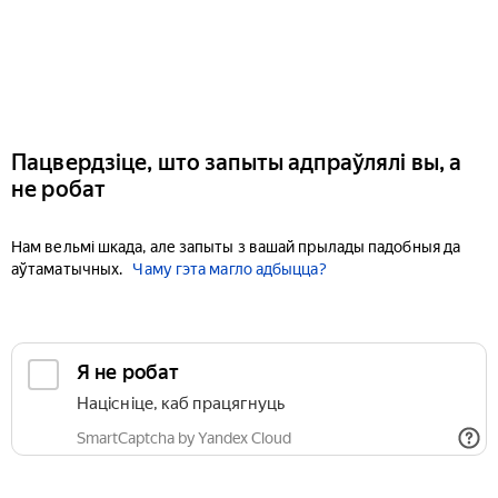
Пацвердзіце, што запыты адпраўлялі вы, а
не робат
Нам вельмі шкада, але запыты з вашай прылады падобныя да
аўтаматычных.
Чаму гэта магло адбыцца?
Я не робат
Націсніце, каб працягнуць
SmartCaptcha by Yandex Cloud