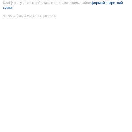
Калі ў вас узніклі праблемы, калі ласка, скарыстайце
формай зваротнай
сувязі
9179557964684352561
:
1786053514