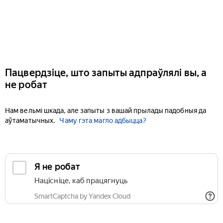
Пацвердзіце, што запыты адпраўлялі вы, а
не робат
Нам вельмі шкада, але запыты з вашай прылады падобныя да
аўтаматычных.
Чаму гэта магло адбыцца?
Я не робат
Націсніце, каб працягнуць
SmartCaptcha by Yandex Cloud