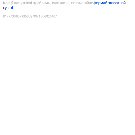
Калі ў вас узніклі праблемы, калі ласка, скарыстайце
формай зваротнай
сувязі
9177738837995882706
:
1786026407