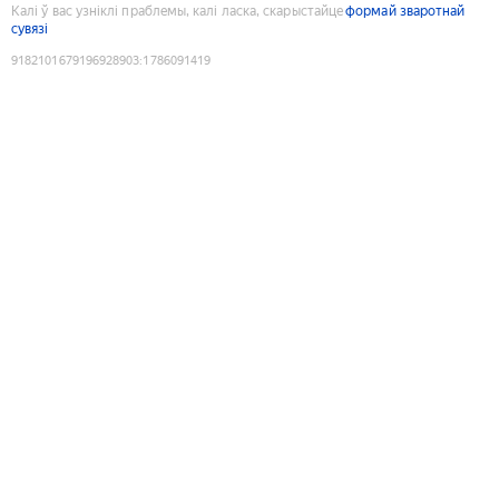
Калі ў вас узніклі праблемы, калі ласка, скарыстайце
формай зваротнай
сувязі
9182101679196928903
:
1786091419