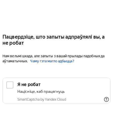
Пацвердзіце, што запыты адпраўлялі вы, а
не робат
Нам вельмі шкада, але запыты з вашай прылады падобныя да
аўтаматычных.
Чаму гэта магло адбыцца?
Я не робат
Націсніце, каб працягнуць
SmartCaptcha by Yandex Cloud