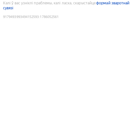
Калі ў вас узніклі праблемы, калі ласка, скарыстайце
формай зваротнай
сувязі
9179493993494152593
:
1786052561