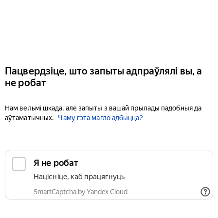
Пацвердзіце, што запыты адпраўлялі вы, а
не робат
Нам вельмі шкада, але запыты з вашай прылады падобныя да
аўтаматычных.
Чаму гэта магло адбыцца?
Я не робат
Націсніце, каб працягнуць
SmartCaptcha by Yandex Cloud