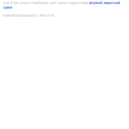
Калі ў вас узніклі праблемы, калі ласка, скарыстайце
формай зваротнай
сувязі
9180878058786063383
:
1786073185