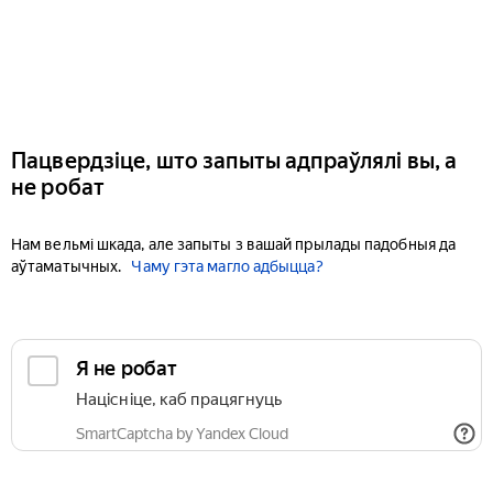
Пацвердзіце, што запыты адпраўлялі вы, а
не робат
Нам вельмі шкада, але запыты з вашай прылады падобныя да
аўтаматычных.
Чаму гэта магло адбыцца?
Я не робат
Націсніце, каб працягнуць
SmartCaptcha by Yandex Cloud