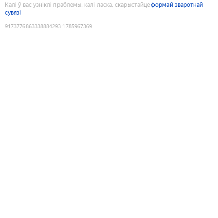
Калі ў вас узніклі праблемы, калі ласка, скарыстайце
формай зваротнай
сувязі
9173776863338884293
:
1785967369