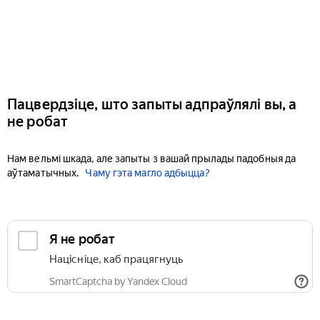
Пацвердзіце, што запыты адпраўлялі вы, а
не робат
Нам вельмі шкада, але запыты з вашай прылады падобныя да
аўтаматычных.
Чаму гэта магло адбыцца?
Я не робат
Націсніце, каб працягнуць
SmartCaptcha by Yandex Cloud