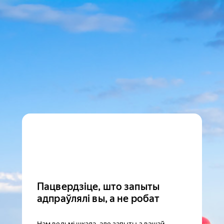
Пацвердзіце, што запыты
адпраўлялі вы, а не робат