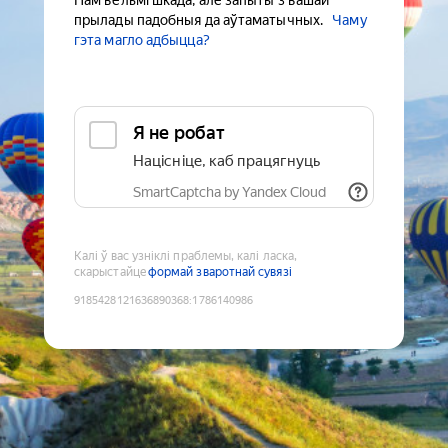
Нам вельмі шкада, але запыты з вашай
прылады падобныя да аўтаматычных.
Чаму
гэта магло адбыцца?
Я не робат
Націсніце, каб працягнуць
SmartCaptcha by Yandex Cloud
Калі ў вас узніклі праблемы, калі ласка,
скарыстайце
формай зваротнай сувязі
9185428121636890368
:
1786140986